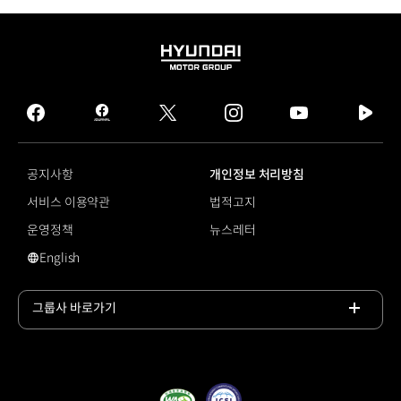
HYUNDAI
MOTOR
GROUP
facebook
hmg
twitter
instagram
youtube
naver
journal
tv
facebook
공지사항
개인정보 처리방침
서비스 이용약관
법적고지
운영정책
뉴스레터
English
영문 사이트로 이동
그룹사 바로가기
목록
열기