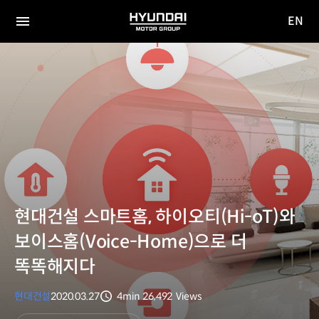
EN
HYUNDAI
영문
MOTOR
전체
사이트
메뉴
GROUP
이동
현대건설 스마트홈, 하이오티(Hi-oT)와
보이스홈(Voice-Home)으로 더
똑똑해지다
현대건설
2020.03.27
4min
26,492
Views
분량
조회수