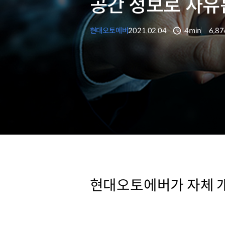
공간 정보로 자유
현대오토에버
2021.02.04
4min
6,87
분량
조회
현대오토에버가 자체 개