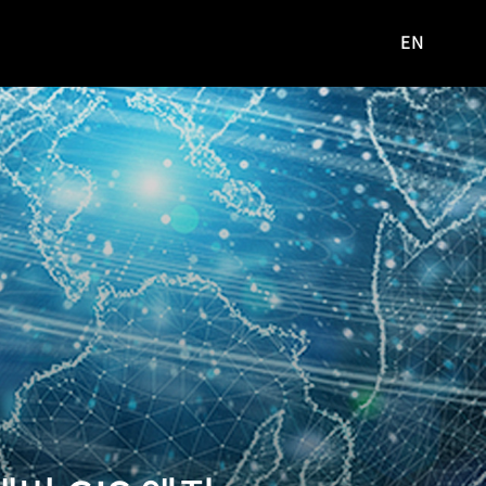
EN
영문
사이트로
이동