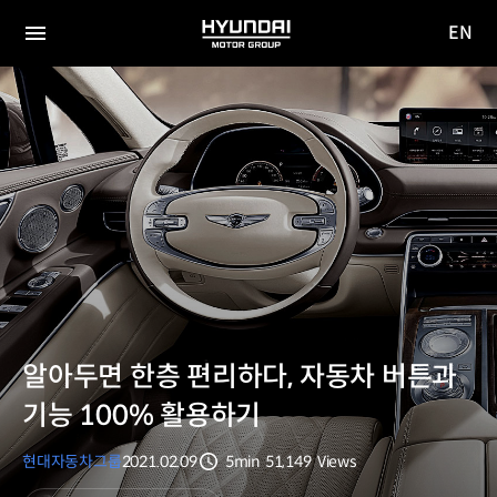
EN
HYUNDAI
영문
MOTOR
전체
사이트
메뉴
GROUP
이동
알아두면 한층 편리하다, 자동차 버튼과
기능 100% 활용하기
현대자동차그룹
2021.02.09
5min
51,149
Views
분량
조회수