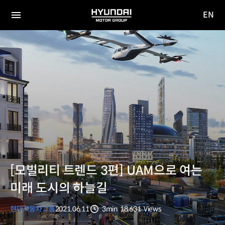
EN
HYUNDAI
영문
MOTOR
전체
사이트
메뉴
GROUP
이동
[모빌리티 트렌드 3편] UAM으로 여는
미래 도시의 하늘길
현대자동차그룹
2021.06.11
3min
18,631
Views
분량
조회수