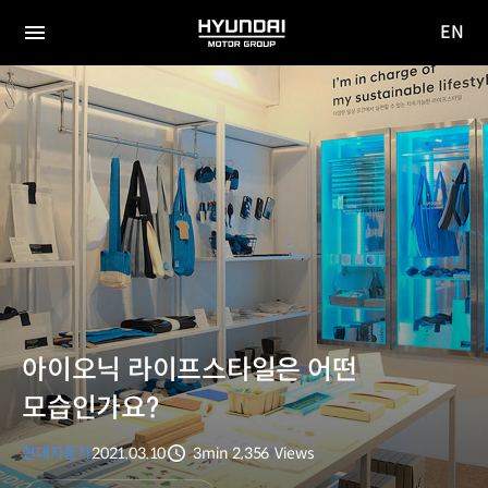
EN
HYUNDAI
영문
MOTOR
전체
사이트
메뉴
GROUP
이동
아이오닉 라이프스타일은 어떤
모습인가요?
현대자동차
2021.03.10
3min
2,356
Views
분량
조회수