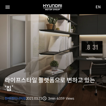
EN
HYUNDAI
영문
MOTOR
전체
사이트
메뉴
GROUP
이동
라이프스타일 플랫폼으로 변하고 있는
‘집’
현대엔지니어링
2021.03.23
3min
6,059
Views
분량
조회수