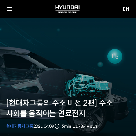
EN
HYUNDAI
영문
MOTOR
전체
사이트
메뉴
GROUP
이동
[현대차그룹의 수소 비전 2편] 수소
사회를 움직이는 연료전지
현대자동차그룹
2021.04.09
5min
11,789
Views
분량
조회수