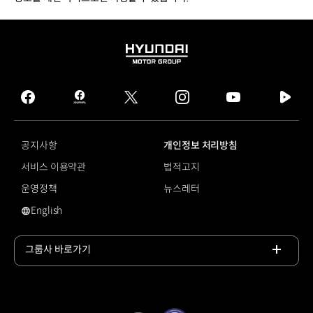
HYUNDAI
MOTOR
GROUP
facebook
hmg
twitter
instagram
youtube
naver
journal
tv
facebook
공지사항
개인정보 처리방침
서비스 이용약관
법적고지
운영정책
뉴스레터
English
영문 사이트로 이동
그룹사 바로가기
목록
열기