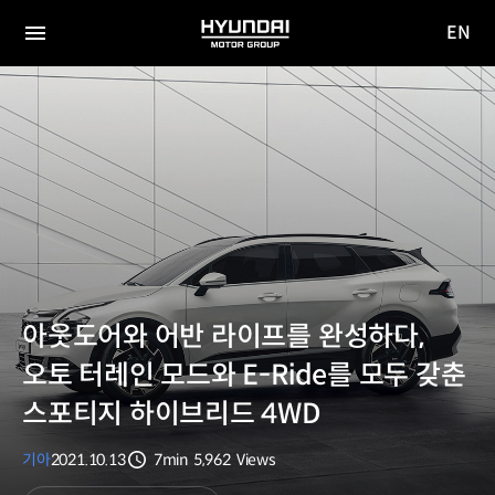
EN
HYUNDAI
영문
MOTOR
전체
사이트
메뉴
GROUP
이동
아웃도어와 어반 라이프를 완성하다,
오토 터레인 모드와 E-Ride를 모두 갖춘
스포티지 하이브리드 4WD
기아
2021.10.13
7min
5,962
Views
분량
조회수