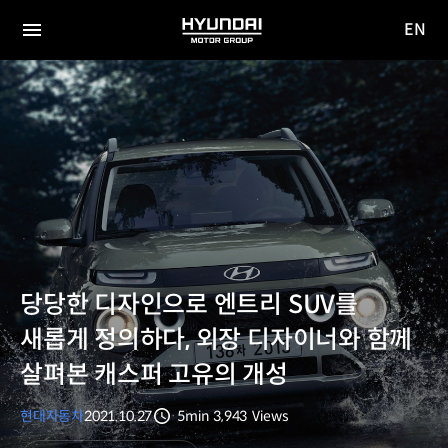
EN
HYUNDAI
영문
MOTOR
전체
사이트
메뉴
GROUP
이동
당당한 디자인으로 엔트리 SUV를
새롭게 정의하다, 외장 디자이너와 함께
살펴본 캐스퍼 고유의 개성
현대자동차
2021.10.27
5min
3,943
Views
분량
조회수