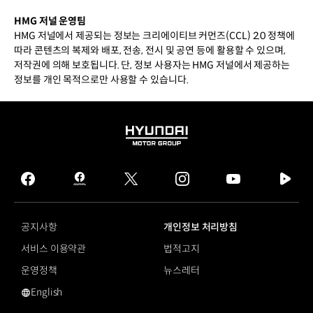
HMG 저널 운영팀
HMG 저널에서 제공되는 정보는 크리에이티브 커먼즈(CCL) 2.0 정책에
따라 콘텐츠의 복제와 배포, 전송, 전시 및 공연 등에 활용할 수 있으며,
저작권에 의해 보호됩니다. 단, 정보 사용자는 HMG 저널에서 제공하는
정보를 개인 목적으로만 사용할 수 있습니다.
HYUNDAI
MOTOR
GROUP
facebook
hmg
twitter
instagram
youtube
naver
journal
tv
facebook
공지사항
개인정보 처리방침
서비스 이용약관
법적고지
운영정책
뉴스레터
English
영문 사이트로 이동