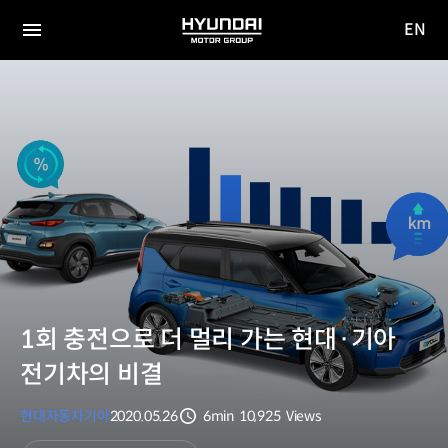
EN
HYUNDAI
영문
MOTOR
전체
사이트
메뉴
GROUP
이동
1회 충전으로 더 멀리 가는 현대·기아
전기차의 비결
현대자동차
기아
2020.05.26
6min
10,925
Views
분량
조회수