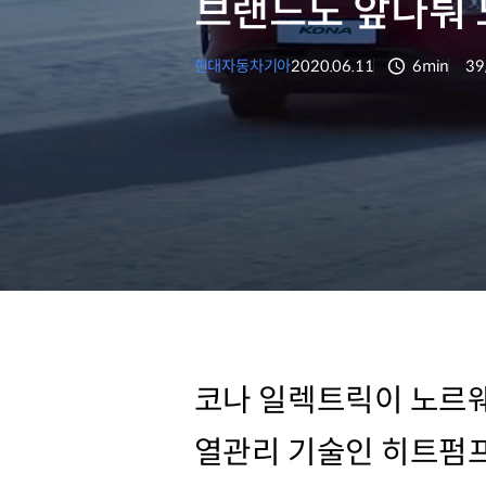
브랜드도 앞다퉈 
현대자동차
기아
2020.06.11
6min
39
분량
조
코나 일렉트릭이 노르웨
열관리 기술인 히트펌프