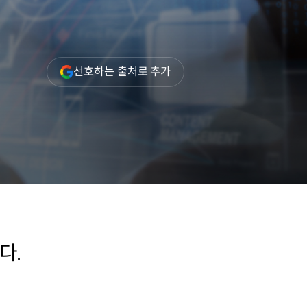
(새
선호하는 출처로 추가
창
열림)
다.