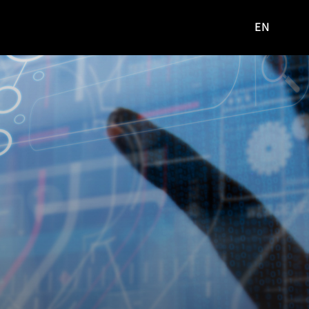
EN
영문
사이트로
이동