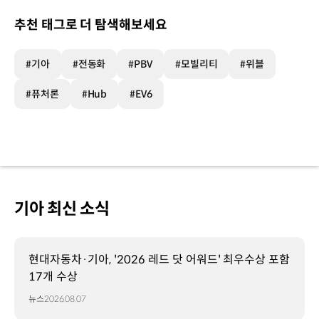
추천 태그로 더 탐색해보세요
#기아
#전동화
#PBV
#모빌리티
#위블
#퓨처론
#Hub
#EV6
기아 최신 소식
현대자동차·기아, '2026 레드 닷 어워드' 최우수상 포함
17개 수상
뉴스
2026.08.07