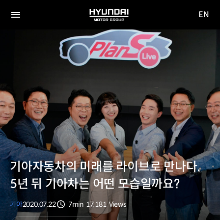
EN
HYUNDAI
영문
MOTOR
전체
사이트
메뉴
GROUP
이동
기아자동차의 미래를 라이브로 만나다.
5년 뒤 기아차는 어떤 모습일까요?
기아
2020.07.22
7min
17,181
Views
분량
조회수