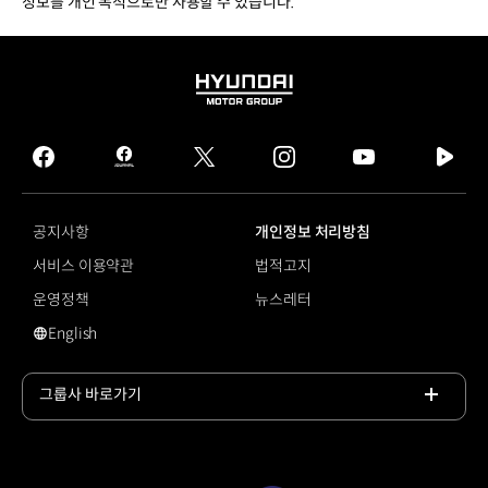
정보를 개인 목적으로만 사용할 수 있습니다.
HYUNDAI
MOTOR
GROUP
facebook
hmg
twitter
instagram
youtube
naver
journal
tv
facebook
공지사항
개인정보 처리방침
서비스 이용약관
법적고지
운영정책
뉴스레터
English
영문 사이트로 이동
그룹사 바로가기
목록
열기