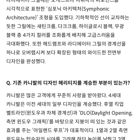
라디에이터 그릴에는 오케스트라 지휘자의 퍼포먼스를
시각적으로 표현한 ‘심포닉 아키텍처(Symphonic
Architecture)’ 조형을 도입했다. 기하학적인 선이 교차하는
듯한 그릴에는 새틴크롬, 다크크롬, 하이글로시 블랙, 무광
블랙 총 4가지 컬러를 조화롭게 배치해 고급스러움을
극대화했다. 또한 헤드램프와 라디에이터 그릴의 경계선을
하나로 오버랩시켜 보다 확장된 형태의 와이드한 전면부
디자인을 완성했다.
Q. 기존 카니발의 디자인 헤리티지를 계승한 부분이 있는가?
카니발은 많은 고객에게 꾸준히 사랑을 받아왔다. 4세대
카니발은 이전 세대의 일부 디자인을 계승했다. 후열 킥업
벨트라인(윈도우과 차체 경계선)과 ‘DLO(Daylight Opening,
측면 윈도우 그래픽)‘를 바탕으로 지붕이 떠 있는 것과 같은
효과를 주는 ‘아일랜드 루프’가 대표적이다. 1열과 2열 측면
윈도우는 탑승자의 시야를 고려해 하단 높이를 낮췄고 3열