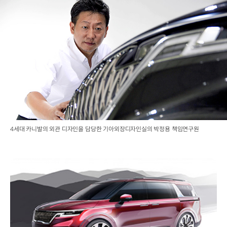
4세대 카니발의 외관 디자인을 담당한 기아외장디자인실의 박정용 책임연구원