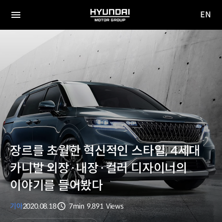
EN
HYUNDAI
영문
MOTOR
전체
사이트
메뉴
GROUP
이동
장르를 초월한 혁신적인 스타일, 4세대
카니발 외장·내장·컬러 디자이너의
이야기를 들어봤다
기아
2020.08.18
7min
9,891
Views
분량
조회수