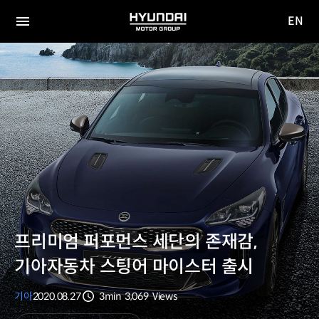
EN
HYUNDAI
영문
MOTOR
전체
사이트
메뉴
GROUP
이동
프리미엄 퍼포먼스 세단의 존재감,
기아자동차 스팅어 마이스터 출시
기아
2020.08.27
3min
3,069
Views
분량
조회수