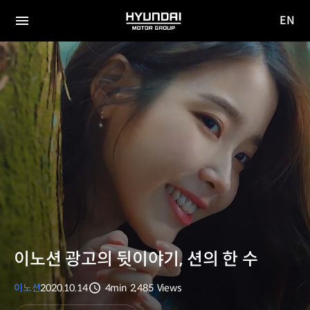
EN
HYUNDAI
영문
MOTOR
전체
사이트
메뉴
GROUP
이동
이노션 광고의 뒷이야기, 션의 한 수
이노션
2020.10.14
4min
2,485
Views
분량
조회수