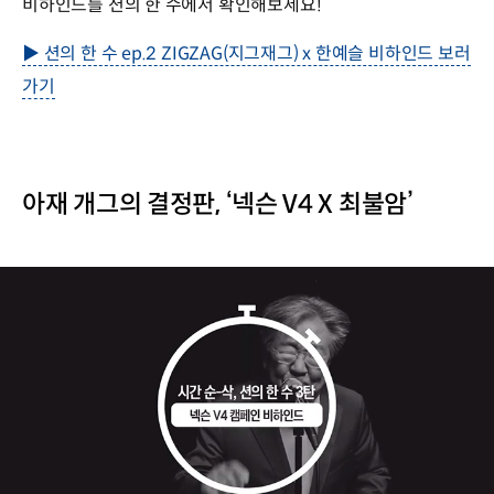
비하인드를 션의 한 수에서 확인해보세요!
▶ 션의 한 수 ep.2 ZIGZAG(지그재그) x 한예슬 비하인드 보러
가기
아재 개그의 결정판, ‘넥슨 V4 X 최불암’