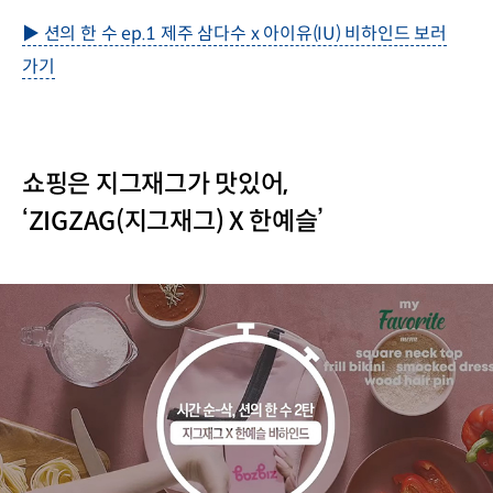
▶ 션의 한 수 ep.1 제주 삼다수 x 아이유(IU) 비하인드 보러
가기
쇼핑은 지그재그가 맛있어,
‘ZIGZAG(지그재그) X 한예슬’