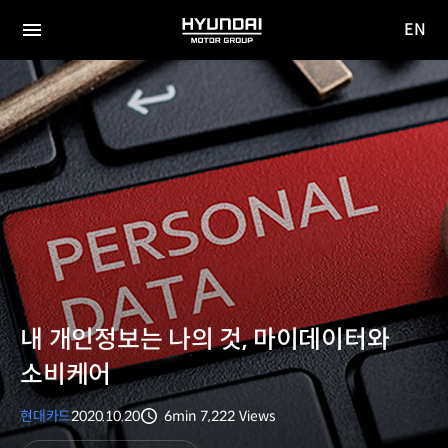
EN
HYUNDAI
영문
MOTOR
전체
사이트
메뉴
GROUP
이동
내 개인정보는 나의 것, 마이데이터와
소비케어
현대카드
2020.10.20
6min
7,222
Views
분량
조회수