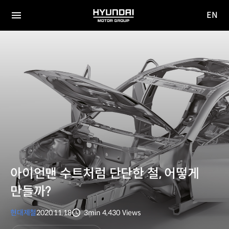
EN
HYUNDAI
영문
MOTOR
전체
사이트
메뉴
GROUP
이동
아이언맨 수트처럼 단단한 철, 어떻게
만들까?
현대제철
2020.11.18
3min
4,430
Views
분량
조회수