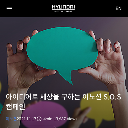
EN
HYUNDAI
영문
MOTOR
전체
사이트
메뉴
GROUP
이동
아이디어로 세상을 구하는 이노션 S.O.S
캠페인
이노션
2021.11.17
4min
13,637
Views
분량
조회수