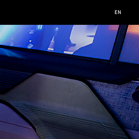
EN
영문
사이트로
이동