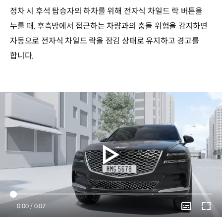
정차 시 후석 탑승자의 하차를 위해 전자식 차일드 락 버튼을
누를 때, 후측방에서 접근하는 차량과의 충돌 위험을 감지하면
자동으로 전자식 차일드 락을 잠김 상태로 유지하고 경고를
합니다.
Current
0:00
/
Duration
0:07
Time