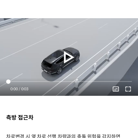
Current
0:00
/
Duration
0:03
Time
측방 접근차
차로변경 시 옆 차로 선행 차량과의 충돌 위험을 감지하면