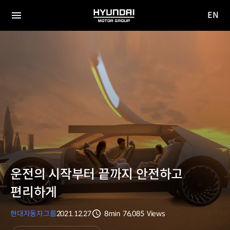
EN
HYUNDAI
영문
MOTOR
전체
사이트
메뉴
GROUP
이동
운전의 시작부터 끝까지 안전하고
편리하게
현대자동차그룹
2021.12.27
8min
76,085
Views
분량
조회수