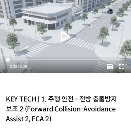
Current
0:00
/
Duration
0:09
Time
KEY TECH | 1. 주행 안전 - 전방 충돌방지
보조 2 (Forward Collision-Avoidance
Assist 2, FCA 2)