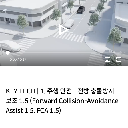
Current
0:00
/
Duration
0:17
Time
KEY TECH | 1. 주행 안전 - 전방 충돌방지
보조 1.5 (Forward Collision-Avoidance
Assist 1.5, FCA 1.5)