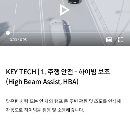
Current
0:00
/
Duration
0:08
Time
KEY TECH | 1. 주행 안전 - 하이빔 보조
(High Beam Assist, HBA)
맞은편 차량 또는 앞 차의 램프 등 주변 광원 및 조도를 인식해
자동으로 하이빔을 점등 및 소등해줍니다.