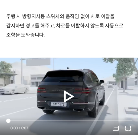
주행 시 방향지시등 스위치의 움직임 없이 차로 이탈을
감지하면 경고를 해주고, 차로를 이탈하지 않도록 자동으로
조향을 도와줍니다.
Current
0:00
/
Duration
0:07
Time