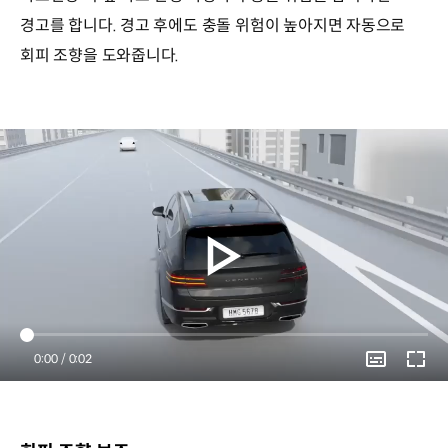
경고를 합니다. 경고 후에도 충돌 위험이 높아지면 자동으로
회피 조향을 도와줍니다.
Current
0:00
/
Duration
0:02
Time