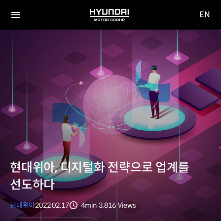
EN
HYUNDAI
영문
MOTOR
전체
사이트
메뉴
GROUP
이동
현대위아, 디지털화 전략으로 업계를
선도하다
현대위아
2022.02.17
4min
3,816
Views
분량
조회수