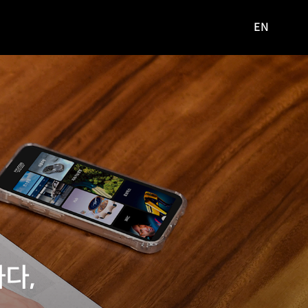
EN
영문
사이트로
이동
다,