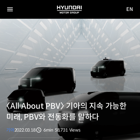
EN
HYUNDAI
영문
MOTOR
전체
사이트
메뉴
GROUP
이동
〈All About PBV〉 기아의 지속 가능한
미래, PBV와 전동화를 말하다
기아
2022.03.18
6min
58,731
Views
분량
조회수