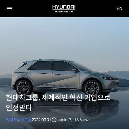
EN
HYUNDAI
영문
MOTOR
전체
사이트
메뉴
GROUP
이동
현대차그룹, 세계적인 혁신 기업으로
인정받다
현대자동차그룹
2022.03.31
4min
7,116
Views
분량
조회수