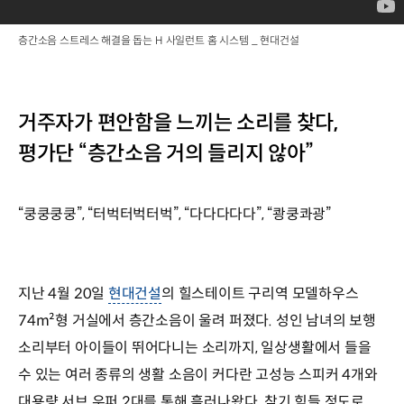
층간소음 스트레스 해결을 돕는 H 사일런트 홈 시스템 _ 현대건설
거주자가 편안함을 느끼는 소리를 찾다,
평가단 “층간소음 거의 들리지 않아”
“쿵쿵쿵쿵”, “터벅터벅터벅”, “다다다다다”, “쾅쿵콰광”
지난 4월 20일
현대건설
의 힐스테이트 구리역 모델하우스
74m²형 거실에서 층간소음이 울려 퍼졌다. 성인 남녀의 보행
소리부터 아이들이 뛰어다니는 소리까지, 일상생활에서 들을
수 있는 여러 종류의 생활 소음이 커다란 고성능 스피커 4개와
대용량 서브 우퍼 2대를 통해 흘러나왔다. 참기 힘들 정도로