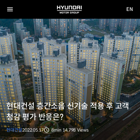
EN
HYUNDAI
영문
MOTOR
전체
사이트
메뉴
GROUP
이동
현대건설 층간소음 신기술 적용 후 고객
청감 평가 반응은?
현대건설
2022.05.17
8min
14,798
Views
분량
조회수