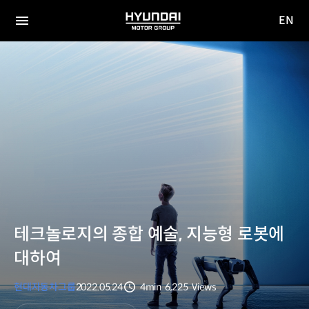
EN
HYUNDAI
영문
MOTOR
전체
사이트
메뉴
GROUP
이동
테크놀로지의 종합 예술, 지능형 로봇에
대하여
현대자동차그룹
2022.05.24
4min
6,225
Views
분량
조회수