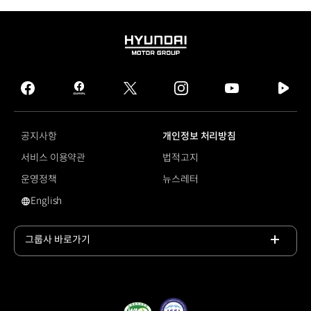
HYUNDAI
MOTOR
GROUP
facebook
hmg
twitter
instagram
youtube
naver
journal
tv
facebook
공지사항
개인정보 처리방침
서비스 이용약관
법적고지
운영정책
뉴스레터
English
영문 사이트로 이동
그룹사 바로가기
목록
열기