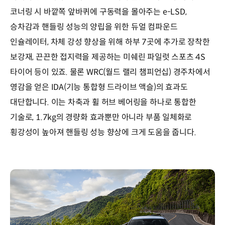
코너링 시 바깥쪽 앞바퀴에 구동력을 몰아주는 e-LSD,
승차감과 핸들링 성능의 양립을 위한 듀얼 컴파운드
인슐레이터, 차체 강성 향상을 위해 하부 7곳에 추가로 장착한
보강재, 끈끈한 접지력을 제공하는 미쉐린 파일럿 스포츠 4S
타이어 등이 있죠. 물론 WRC(월드 랠리 챔피언십) 경주차에서
영감을 얻은 IDA(기능 통합형 드라이브 액슬)의 효과도
대단합니다. 이는 차축과 휠 허브 베어링을 하나로 통합한
기술로, 1.7kg의 경량화 효과뿐만 아니라 부품 일체화로
횡강성이 높아져 핸들링 성능 향상에 크게 도움을 줍니다.