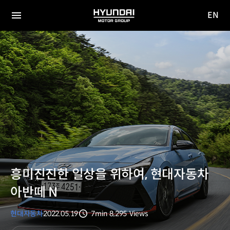
EN
HYUNDAI
영문
MOTOR
전체
사이트
메뉴
GROUP
이동
흥미진진한 일상을 위하여, 현대자동차
아반떼 N
현대자동차
2022.05.19
7min
8,295
Views
분량
조회수