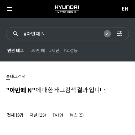
EN
HYUNDAI
영문
MOTOR
전체
사이트
메뉴
GROUP
이동
연관 태그
#아반떼
#세단
#고성능
#
아반떼
홈
태그검색
N
에 대한 태그검색 결과 입니다.
"아반떼 N"
전체
(37)
저널
(23)
TV
(9)
뉴스
(5)