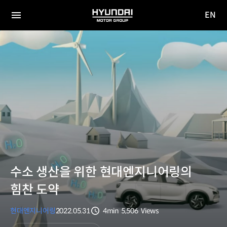
EN
HYUNDAI
영문
MOTOR
전체
사이트
메뉴
GROUP
이동
수소 생산을 위한 현대엔지니어링의
힘찬 도약
현대엔지니어링
2022.05.31
4min
5,506
Views
분량
조회수