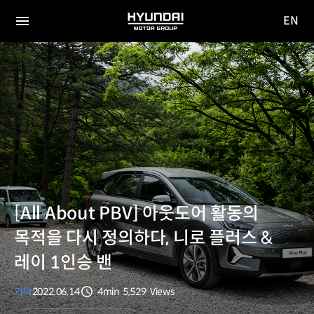
EN
HYUNDAI
영문
MOTOR
전체
사이트
메뉴
GROUP
이동
[All About PBV] 아웃도어 활동의
목적을 다시 정의하다, 니로 플러스 &
레이 1인승 밴
기아
2022.06.14
4min
5,529
Views
분량
조회수