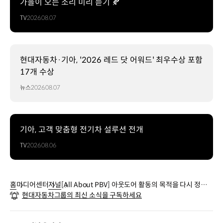
가을이 오는 소리 미리 듣기 🍂
TV
2026.08.07
현대자동차·기아, '2026 레드 닷 어워드' 최우수상 포함
17개 수상
뉴스
2026.08.07
기아, 고객 맞춤형 전기차 설루션 전개
TV
2026.08.06
홈
미디어센터
저널
[All About PBV] 아웃도어 활동의 목적을 다시 정의
현대자동차그룹의 최신 소식을 구독하세요
하다, 니로 플러스 & 레이 1인승 밴