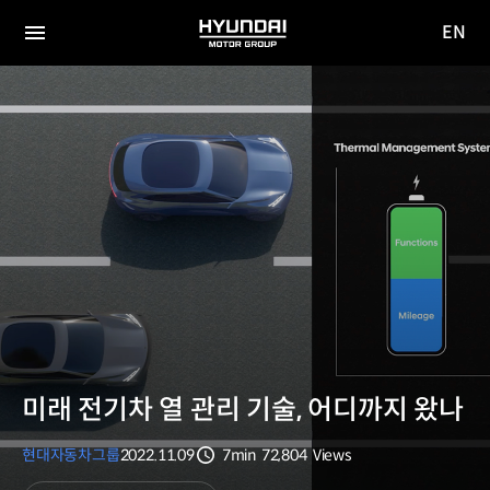
EN
HYUNDAI
영문
MOTOR
전체
사이트
메뉴
GROUP
이동
미래 전기차 열 관리 기술, 어디까지 왔나
현대자동차그룹
2022.11.09
7min
72,804
Views
분량
조회수