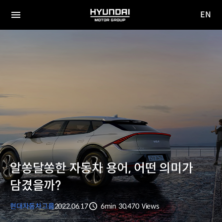
EN
HYUNDAI
영문
MOTOR
전체
사이트
메뉴
GROUP
이동
알쏭달쏭한 자동차 용어, 어떤 의미가
담겼을까?
현대자동차그룹
2022.06.17
6min
30,470
Views
분량
조회수