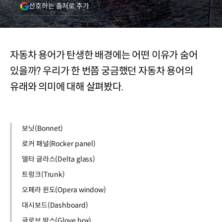
(새
선호하는 출처로 추가
창
열림)
자동차 용어가 탄생한 배경에는 어떤 이유가 숨어
있을까? 우리가 한 번쯤 궁금했던 자동차 용어의
유래와 의미에 대해 살펴봤다.
보닛(Bonnet)
로커 패널(Rocker panel)
델타 글라스(Delta glass)
트렁크(Trunk)
오페라 윈도(Opera window)
대시보드(Dashboard)
글로브 박스(Glove box)