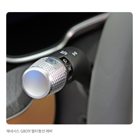
제네시스 G80의 멀티펑션 레버