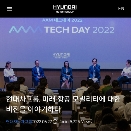
EN
HYUNDAI
영문
MOTOR
전체
사이트
메뉴
GROUP
이동
현대차그룹, 미래 항공 모빌리티에 대한
비전을 이야기하다
현대자동차그룹
2022.06.27
4min
5,725
Views
분량
조회수