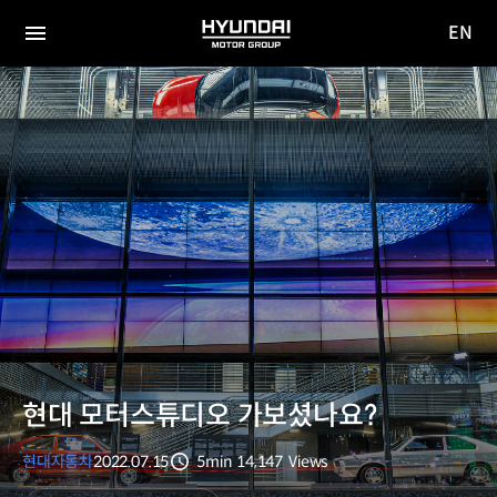
EN
HYUNDAI
영문
MOTOR
전체
사이트
메뉴
GROUP
이동
현대 모터스튜디오 가보셨나요?
현대자동차
2022.07.15
5min
14,147
Views
분량
조회수