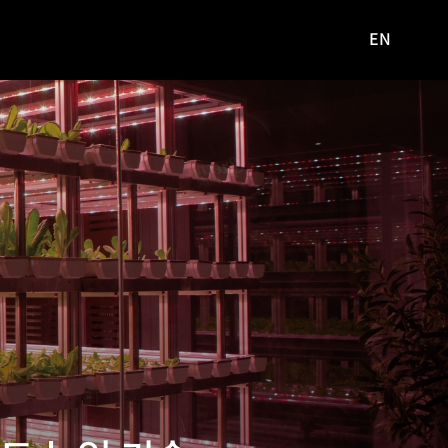
EN
영문
사이트로
이동