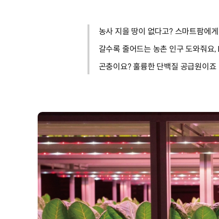
농사 지을 땅이 없다고? 스마트팜에게
갈수록 줄어드는 농촌 인구 도와줘요, I
곤충이요? 훌륭한 단백질 공급원이죠