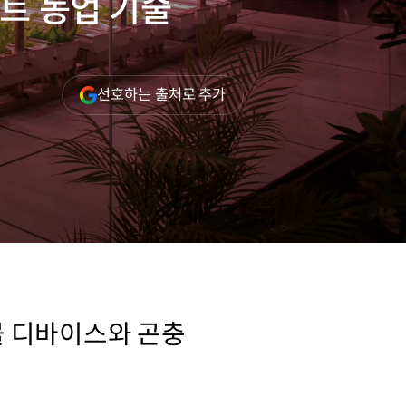
트 농업 기술
(새
선호하는 출처로 추가
창
열림)
러블 디바이스와 곤충