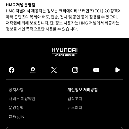
HMG 저널 운영팀
HMG 저널에서 제공되는 정보는 크리에이티브 커먼즈(CCL) 2.0 정책에
따라 콘텐츠의 복제와 배포, 전송, 전시 및 공연 등에 활용할 수 있으며,
저작권에 의해 보호됩니다. 단, 정보 사용자는 HMG 저널에서 제공하는
정보를 개인 목적으로만 사용할 수 있습니다.
HYUNDAI
MOTOR
GROUP
facebook
hmg
twitter
instagram
youtube
naver
journal
tv
facebook
공지사항
개인정보 처리방침
서비스 이용약관
법적고지
운영정책
뉴스레터
English
영문 사이트로 이동