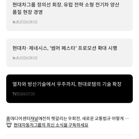
현대차그룹 정의선 회장, 유럽 전략 소형 전기차 양산
품질 현장 경영
뉴스
2026.08.02
현대차·제네시스, '썸머 페스타' 프로모션 확대 시행
뉴스
2026.08.02
열차와 방산기술에서 우주까지, 현대로템의 기술 확장
TV
2026.07.31
홈
미디어센터
저널
여전히 헷갈리는 우회전, 새로운 교통법규 어떻게 지켜
현대자동차그룹의 최신 소식을 구독하세요
야 할까?