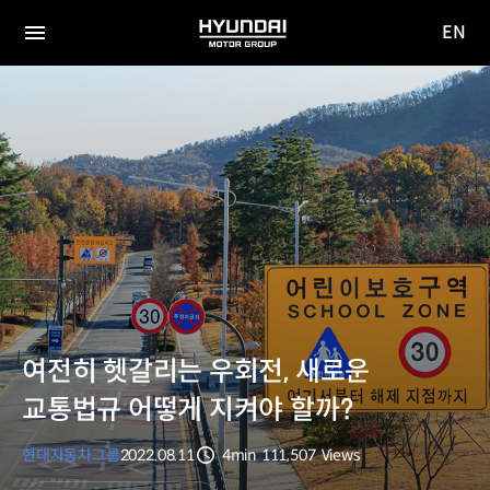
EN
HYUNDAI
영문
MOTOR
전체
사이트
메뉴
GROUP
이동
여전히 헷갈리는 우회전, 새로운
교통법규 어떻게 지켜야 할까?
현대자동차그룹
2022.08.11
4min
111,507
Views
분량
조회수