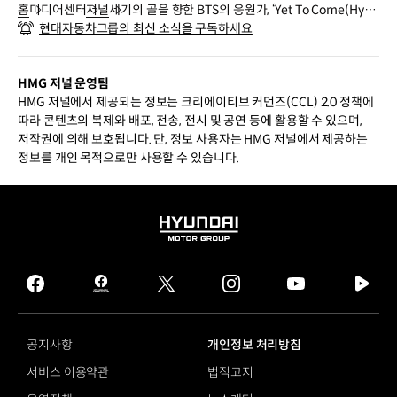
홈
미디어센터
저널
세기의 골을 향한 BTS의 응원가, ‘Yet To Come(Hyu
현대자동차그룹의 최신 소식을 구독하세요
ndai Ver.)’
HMG 저널 운영팀
HMG 저널에서 제공되는 정보는 크리에이티브 커먼즈(CCL) 2.0 정책에
따라 콘텐츠의 복제와 배포, 전송, 전시 및 공연 등에 활용할 수 있으며,
저작권에 의해 보호됩니다. 단, 정보 사용자는 HMG 저널에서 제공하는
정보를 개인 목적으로만 사용할 수 있습니다.
HYUNDAI
MOTOR
GROUP
facebook
hmg
twitter
instagram
youtube
naver
journal
tv
facebook
공지사항
개인정보 처리방침
서비스 이용약관
법적고지