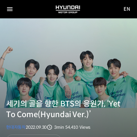
EN
HYUNDAI
영문
MOTOR
전체
사이트
메뉴
GROUP
이동
세기의 골을 향한 BTS의 응원가, ‘Yet
To Come(Hyundai Ver.)’
현대자동차
2022.09.30
3min
54,410
Views
분량
조회수