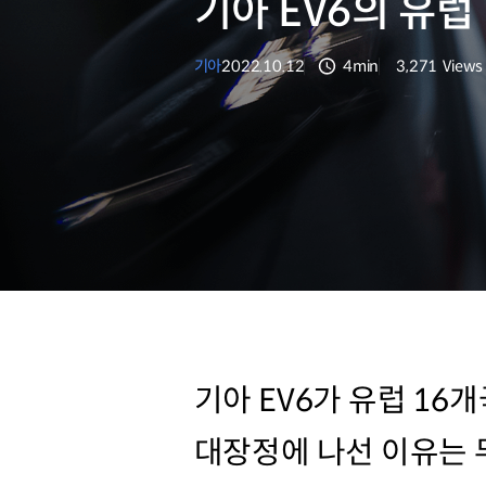
기아 EV6의 유럽
기아
2022.10.12
4min
3,271
Views
분량
조회수
기아 EV6가 유럽 16
대장정에 나선 이유는