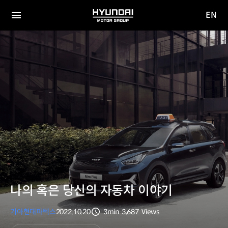
EN
HYUNDAI
영문
MOTOR
전체
사이트
메뉴
GROUP
이동
나의 혹은 당신의 자동차 이야기
기아
현대파텍스
2022.10.20
3min
3,687
Views
분량
조회수