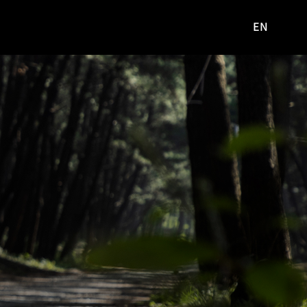
EN
영문
사이트로
이동