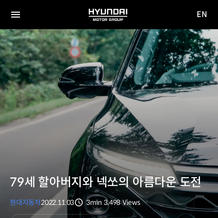
EN
HYUNDAI
영문
MOTOR
전체
사이트
메뉴
GROUP
이동
79세 할아버지와 넥쏘의 아름다운 도전
현대자동차
2022.11.03
3min
3,498
Views
분량
조회수