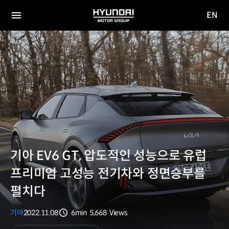
EN
HYUNDAI
영문
MOTOR
전체
사이트
메뉴
GROUP
이동
기아 EV6 GT, 압도적인 성능으로 유럽
프리미엄 고성능 전기차와 정면승부를
펼치다
기아
2022.11.08
6min
5,668
Views
분량
조회수