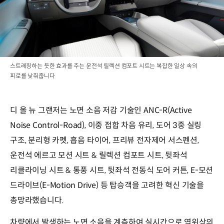
스트레칭하는 듯한 효과를 주는 운전석 릴렉션 컴포트 시트는 복잡한 일상 속의
피로를 낮춰줍니다
디 올 뉴 그랜저는 노면 소음 저감 기술인 ANC-R(Active
Noise Control-Road), 이중 접합 차음 유리, 도어 3중 실링
구조, 분리형 카펫, 흡음 타이어, 프리뷰 전자제어 서스펜션,
운전석 에르고 모션 시트 & 릴렉션 컴포트 시트, 뒷좌석
리클라이닝 시트 & 통풍 시트, 뒷좌석 전동식 도어 커튼, E-모션
드라이브(E-Motion Drive) 등 탑승객을 고려한 혁신 기술을
총망라했습니다.
차량에서 발생하는 노면 소음을 계측하여 실시간으로 역위상의