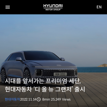
EN
HYUNDAI
영문
MOTOR
전체
사이트
메뉴
GROUP
이동
시대를 앞서가는 프리미엄 세단,
현대자동차 ‘디 올 뉴 그랜저’ 출시
현대자동차
2022.11.14
8min
25,249
Views
분량
조회수