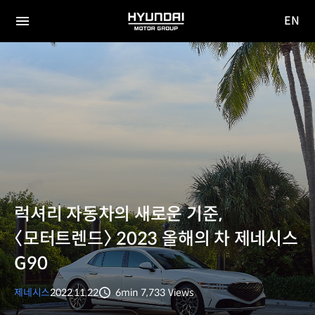
EN
HYUNDAI
영문
MOTOR
전체
사이트
메뉴
GROUP
이동
럭셔리 자동차의 새로운 기준,
〈모터트렌드〉 2023 올해의 차 제네시스
G90
제네시스
2022.11.22
6min
7,733
Views
분량
조회수