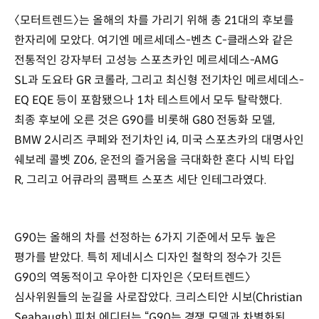
〈모터트렌드〉는 올해의 차를 가리기 위해 총 21대의 후보를
한자리에 모았다. 여기엔 메르세데스-벤츠 C-클래스와 같은
전통적인 강자부터 고성능 스포츠카인 메르세데스-AMG
SL과 도요타 GR 코롤라, 그리고 최신형 전기차인 메르세데스-
EQ EQE 등이 포함됐으나 1차 테스트에서 모두 탈락했다.
최종 후보에 오른 것은 G90를 비롯해 G80 전동화 모델,
BMW 2시리즈 쿠페와 전기차인 i4, 미국 스포츠카의 대명사인
쉐보레 콜벳 Z06, 운전의 즐거움을 극대화한 혼다 시빅 타입
R, 그리고 어큐라의 콤팩트 스포츠 세단 인테그라였다.
G90는 올해의 차를 선정하는 6가지 기준에서 모두 높은
평가를 받았다. 특히 제네시스 디자인 철학의 정수가 깃든
G90의 역동적이고 우아한 디자인은 〈모터트렌드〉
심사위원들의 눈길을 사로잡았다. 크리스티안 시보(Christian
Seabaugh) 피처 에디터는 “G90는 경쟁 모델과 차별화된