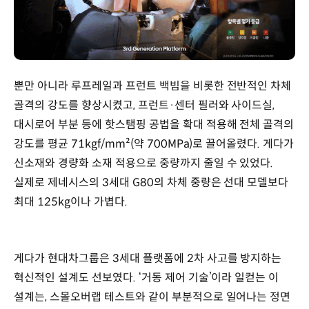
뿐만 아니라 루프레일과 프런트 백빔을 비롯한 전반적인 차체
골격의 강도를 향상시켰고, 프런트·센터 필러와 사이드실,
대시로어 부분 등에 핫스탬핑 공법을 확대 적용해 전체 골격의
강도를 평균 71kgf/mm²(약 700MPa)로 끌어올렸다. 게다가
신소재와 경량화 소재 적용으로 중량까지 줄일 수 있었다.
실제로 제네시스의 3세대 G80의 차체 중량은 선대 모델보다
최대 125kg이나 가볍다.
게다가 현대차그룹은 3세대 플랫폼에 2차 사고를 방지하는
혁신적인 설계도 선보였다. ‘거동 제어 기술’이라 일컫는 이
설계는, 스몰오버랩 테스트와 같이 부분적으로 일어나는 정면