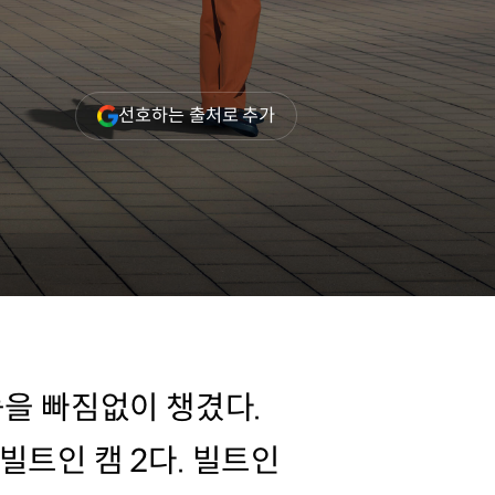
(새
선호하는 출처로 추가
창
열림)
능을 빠짐없이 챙겼다.
빌트인 캠 2다. 빌트인