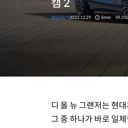
캠 2
현대자동차
2022.12.29
8min
59,25
분량
조회수
디 올 뉴 그랜저는 현
그 중 하나가 바로 일