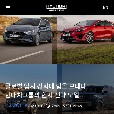
EN
HYUNDAI
영문
MOTOR
전체
사이트
메뉴
GROUP
이동
글로벌 입지 강화에 힘을 보태다.
현대차그룹의 현지 전략 모델
현대자동차그룹
2023.01.06
7min
15,521
Views
분량
조회수