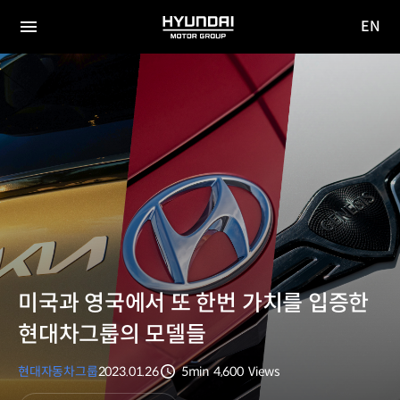
EN
HYUNDAI
영문
MOTOR
전체
사이트
메뉴
GROUP
이동
미국과 영국에서 또 한번 가치를 입증한
현대차그룹의 모델들
현대자동차그룹
2023.01.26
5min
4,600
Views
분량
조회수