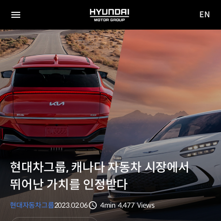
EN
HYUNDAI
영문
MOTOR
전체
사이트
메뉴
GROUP
이동
현대차그룹, 캐나다 자동차 시장에서
뛰어난 가치를 인정받다
현대자동차그룹
2023.02.06
4min
4,477
Views
분량
조회수