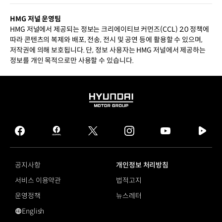
HMG 저널 운영팀
HMG 저널에서 제공되는 정보는 크리에이티브 커먼즈(CCL) 2.0 정책에
따라 콘텐츠의 복제와 배포, 전송, 전시 및 공연 등에 활용할 수 있으며,
저작권에 의해 보호됩니다. 단, 정보 사용자는 HMG 저널에서 제공하는
정보를 개인 목적으로만 사용할 수 있습니다.
HYUNDAI
MOTOR
GROUP
facebook
hmg
twitter
instagram
youtube
naver
journal
tv
facebook
공지사항
개인정보 처리방침
서비스 이용약관
법적고지
운영정책
뉴스레터
English
영문 사이트로 이동